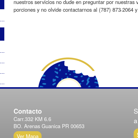
nuestros servicios no dude en preguntar por nuestras v
porciones y no olvide contactarnos al (787) 873̵ 2064 y 
Contacto
S
Carr.332 KM 6.6
a
BO. Arenas Guanica PR 00653
Ver Mapa