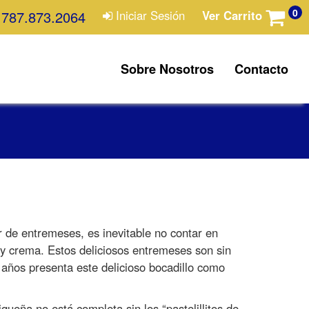
0
787.873.2064
Iniciar Sesión
Ver Carrito
Sobre Nosotros
Contacto
de entremeses, es inevitable no contar en
a y crema. Estos deliciosos entremeses son sin
 años presenta este delicioso bocadillo como
queña no está completa sin los “pastelillitos de