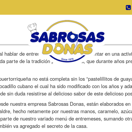
hablar de entremeses, es inevitable no contar en una activid
a parte de la tradición puertorriqueña, que durante años pr
uertorriqueña no está completa sin los “pastelillitos de guay
bocadillo cubano el cual ha sido modificado con los años y 
e sin duda resistirse al delicioso sabor de este delicioso pos
desde nuestra empresa Sabrosas Donas, están elaborados en s
ojaldre, hecho netamente por nuestras manos, caramelo, azúc
parte de nuestro variado menú de entremeses, sumando otra 
bién va agregado el secreto de la casa.