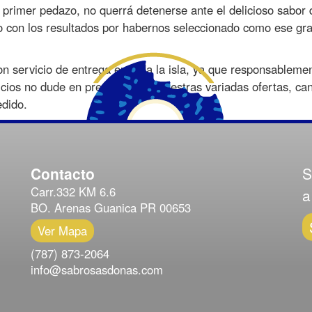
primer pedazo, no querrá detenerse ante el delicioso sabor d
o con los resultados por habernos seleccionado como ese gr
servicio de entrega en toda la isla, ya que responsableme
rvicios no dude en preguntar por nuestras variadas ofertas, ca
edido.
Contacto
S
Carr.332 KM 6.6
a
BO. Arenas Guanica PR 00653
Ver Mapa
(787) 873-2064
info@sabrosasdonas.com