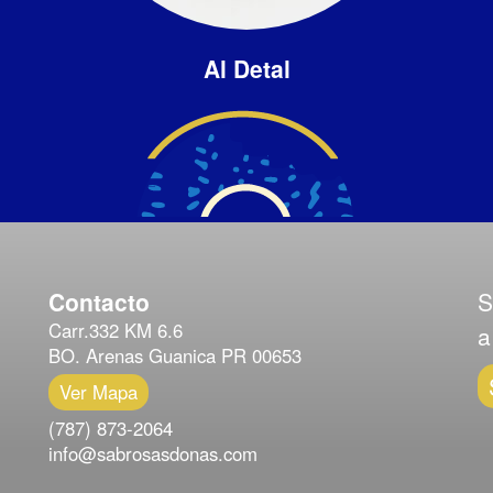
Al Detal
Contacto
S
Carr.332 KM 6.6
a
BO. Arenas Guanica PR 00653
Ver Mapa
(787) 873-2064
info@sabrosasdonas.com