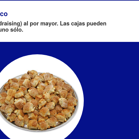
ico
raising) al por mayor. Las cajas pueden
uno sólo.