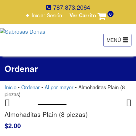
787.873.2064
0
Iniciar Sesión
Ver Carrito
Ordenar
Inicio
•
Ordenar
•
Al por mayor
• Almohaditas Plain (8
piezas)
Almohaditas Plain (8 piezas)
$
2.00